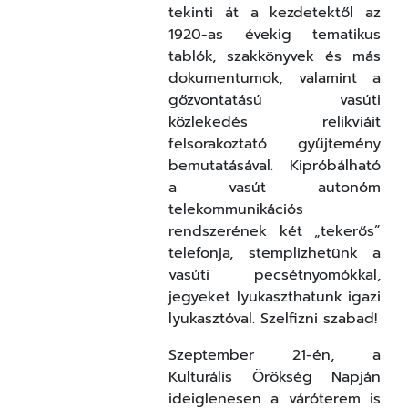
tekinti át a kezdetektől az
1920-as évekig tematikus
tablók, szakkönyvek és más
dokumentumok, valamint a
gőzvontatású vasúti
közlekedés relikviáit
felsorakoztató gyűjtemény
bemutatásával. Kipróbálható
a vasút autonóm
telekommunikációs
rendszerének két
„
tekerős
”
telefonja, stemplizhetünk a
vasúti pecsétnyomókkal,
jegyeket lyukaszthatunk igazi
lyukasztóval. Szelfizni szabad!
Szeptember 21-én, a
Kulturális Örökség Napján
ideiglenesen a váróterem is