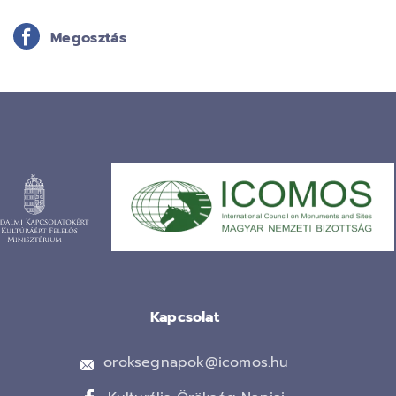
Megosztás
Kapcsolat
oroksegnapok@icomos.hu