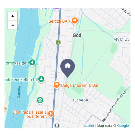
+
−
Leaflet
| Map data ©
Google