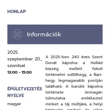
HONLAP
Információk
2025.
A 2025-ben 240 éves Szent
szeptember 20.,
Donát kápolna a Hollád
szombat
község mellett fekvő
13:00
-
15:00
történelmi szőlőhegy, a Bari-
hegy legmagasabb pontján
található. A barokk kápolna
ÉPÜLETVEZETÉS
története önmagán
NYELVE
túlmutatva emlékeztet
magyar
minket a táj múltjára, a helyi
közösség egykori és jelen