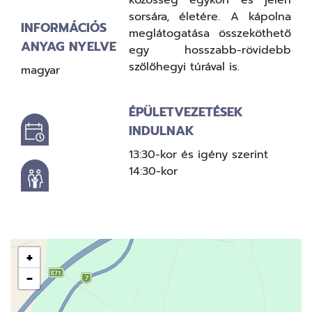
sorsára, életére. A kápolna
INFORMÁCIÓS
meglátogatása összeköthető
ANYAG NYELVE
egy hosszabb-rövidebb
szőlőhegyi túrával is.
magyar
ÉPÜLETVEZETÉSEK
INDULNAK
13:30-kor és igény szerint
14:30-kor
+
−