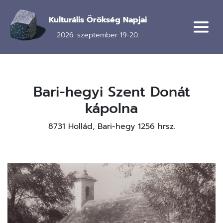
Ugrás
a
Kulturális Örökség Napjai
tartalomra
2026. szeptember 19-20.
Bari-hegyi Szent Donát
kápolna
8731 Hollád, Bari-hegy 1256 hrsz.