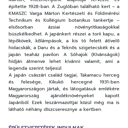
építette 1928-ban. A Zuglóban található kert – a
KMASZC Varga Márton Kertészeti és Földmérési
Technikum és Kollégium botanikus tankertje –
elsősorban ázsiai növényritkaságokkal
büszkélkedhet. A japánkert részei a torii kapu, a
lépőkövek, kőlámpások, a kis tó felett átívelő
hidacskák, a Daru és a Teknős szigetecskék és a
japán teaház pavilon. A Sóhajok (Kívánságok)
hídján átmenve lehet kívánni valamit, ami a
legenda szerint teljesül.
A japán császári család tagjai, Takamacu herceg
és felesége, Kikukó hercegné 1931-ben
Magyarországon jártak, és látogatásuk emlékére
Magyarország ajándéknövényeket kapott
Japánból. Ezek leszármazottjai közül még ma is
látható néhány díszcseresznye a kertben.
ÉPÜLETVEZETÉSEK INDULNAK