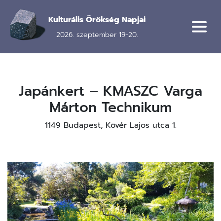
Ugrás
a
Kulturális Örökség Napjai
tartalomra
2026. szeptember 19-20.
Japánkert – KMASZC Varga
Márton Technikum
1149 Budapest, Kövér Lajos utca 1.