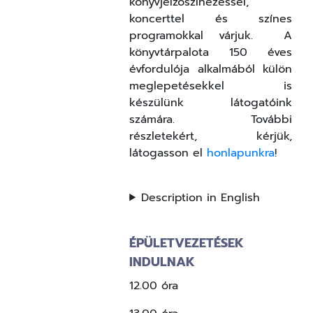
könyvjelzőszínezéssel,
koncerttel és színes
programokkal várjuk.
A
könyvtárpalota 150 éves
évfordulója alkalmából külön
meglepetésekkel is
készülünk látogatóink
számára.
További
részletekért, kérjük,
látogasson el
honlapunkra
!
Description in English
ÉPÜLETVEZETÉSEK
INDULNAK
12.00 óra