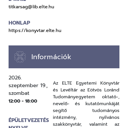
titkarsag@lib.elte.hu
HONLAP
https://konyvtar.elte.hu
Információk
2026.
Az ELTE Egyetemi Könyvtár
szeptember 19.,
és Levéltár az Eötvös Loránd
szombat
Tudományegyetem oktató-,
12:00
-
18:00
nevelő- és kutatómunkáját
segítő tudományos
intézmény, nyilvános
ÉPÜLETVEZETÉS
szakkönyvtár, valamint az
NYELVE