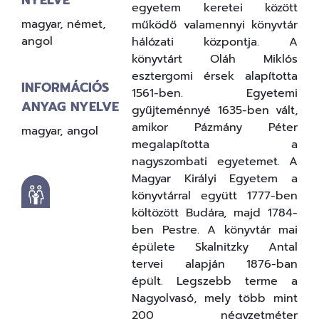
egyetem keretei között
magyar, német,
működő valamennyi könyvtár
angol
hálózati központja. A
könyvtárt Oláh Miklós
esztergomi érsek alapította
INFORMÁCIÓS
1561-ben. Egyetemi
ANYAG NYELVE
gyűjteménnyé 1635-ben vált,
amikor Pázmány Péter
magyar, angol
megalapította a
nagyszombati egyetemet. A
Magyar Királyi Egyetem a
könyvtárral együtt 1777-ben
költözött Budára, majd 1784-
ben Pestre. A könyvtár mai
épülete Skalnitzky Antal
tervei alapján 1876-ban
épült. Legszebb terme a
Nagyolvasó, mely több mint
200 négyzetméter