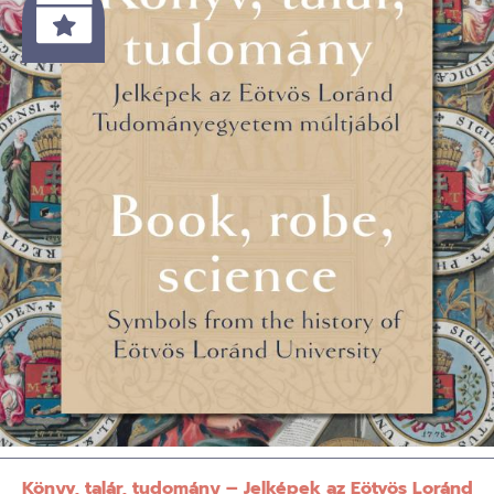
Könyv, talár, tudomány – Jelképek az Eötvös Loránd