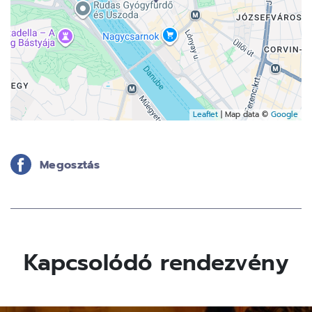
Leaflet
| Map data ©
Google
Megosztás
Kapcsolódó rendezvény