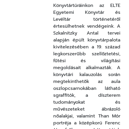
Könyvtártúráinkon az ELTE
Egyetemi Könyvtár és
Levéltár történetéről
értesülhetnek vendégeink. A
Szkalnitzky Antal tervei
alapján épült könyvtárpalota
kivitelezésében a 19. század
legkorszerűbb szellőztetési,
fűtési és világítási
megoldásait alkalmazták. A
könyvtári kalauzolás során
megtekinthetők az aula
oszlopcsarnokában látható
sgraffitók, a díszterem
tudományokat és
művészeteket ábrázoló
nőalakjai, valamint Than Mór
portréja a középkorú Ferenc