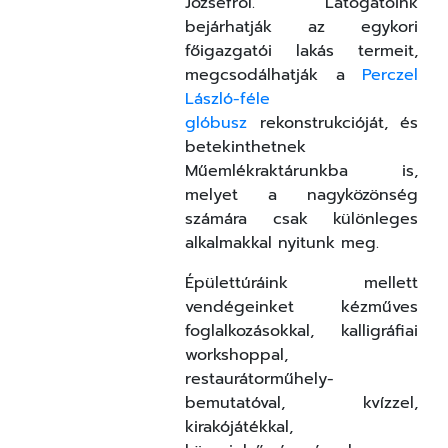
Józsefről. Látogatóink
bejárhatják az egykori
főigazgatói lakás termeit,
megcsodálhatják a
Perczel
László-féle
glóbusz
rekonstrukcióját, és
betekinthetnek
Műemlékraktárunkba is,
melyet a nagyközönség
számára csak különleges
alkalmakkal nyitunk meg.
Épülettúráink mellett
vendégeinket kézműves
foglalkozásokkal, kalligráfiai
workshoppal,
restaurátorműhely-
bemutatóval, kvízzel,
kirakójátékkal,