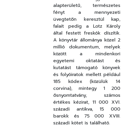
alapterületű, természetes
fényt a mennyezeti
üvegtetőn keresztül kap,
falait pedig a Lotz Károly
által festett freskók díszítik.
A könyvtár állománya közel 2
millió dokumentum, melyek
között a mindenkori
egyetemi oktatást és
kutatást támogató könyvek
és folyóiratok mellett például
185 kódex (közülük 14
corvina), mintegy 1 200
ősnyomtatvány, számos
értékes kézirat, 11 000 XVI.
századi antikva, 15 000
barokk és 75 000 XVIII.
századi kötet is található.