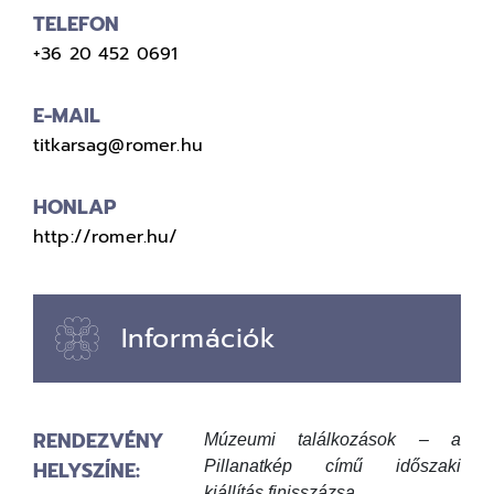
TELEFON
+36 20 452 0691
E-MAIL
titkarsag@romer.hu
HONLAP
http://romer.hu/
Információk
RENDEZVÉNY
Múzeumi találkozások –
a
HELYSZÍNE:
Pillanatkép című időszaki
kiállítás finisszázsa