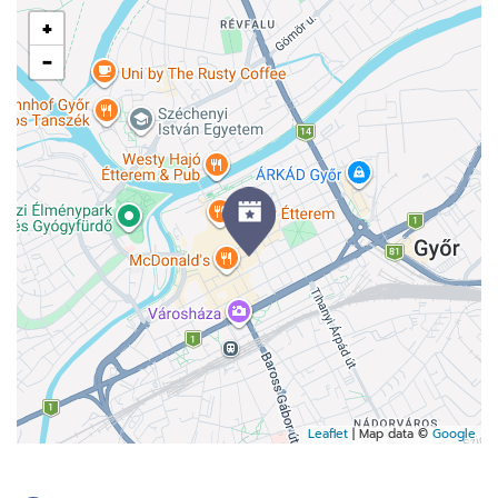
+
−
Leaflet
| Map data ©
Google