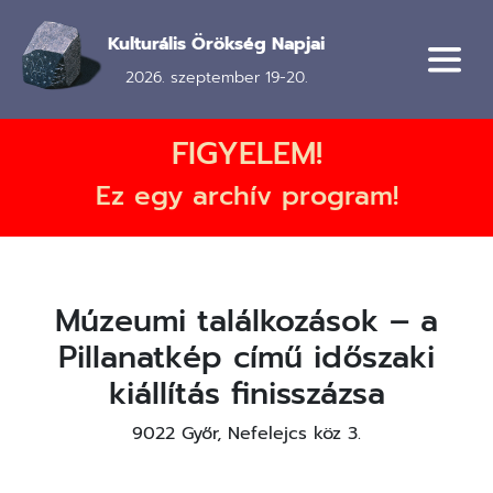
Ugrás
a
Kulturális Örökség Napjai
tartalomra
2026. szeptember 19-20.
FIGYELEM!
Ez egy archív program!
Múzeumi találkozások – a
Pillanatkép című időszaki
kiállítás finisszázsa
9022 Győr, Nefelejcs köz 3.