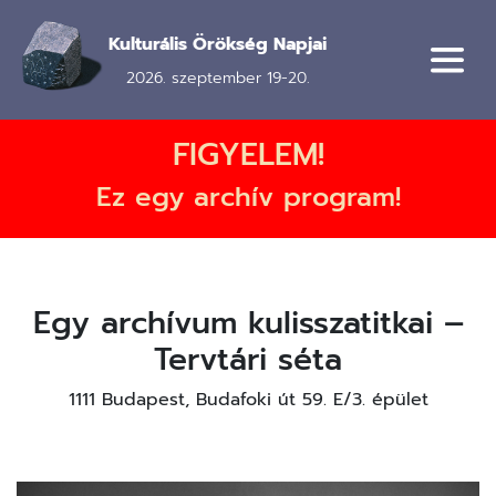
Ugrás
a
Kulturális Örökség Napjai
tartalomra
2026. szeptember 19-20.
FIGYELEM!
Ez egy archív program!
Egy archívum kulisszatitkai –
Tervtári séta
1111 Budapest, Budafoki út 59. E/3. épület