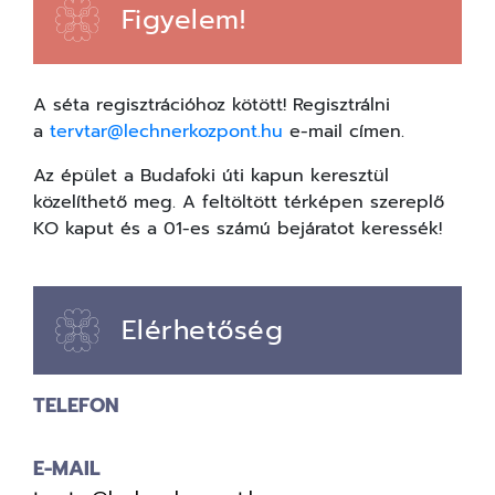
Figyelem!
A séta regisztrációhoz kötött! Regisztrálni
a
tervtar@lechnerkozpont.hu
e-mail címen.
Az épület a Budafoki úti kapun keresztül
közelíthető meg. A feltöltött térképen szereplő
KO kaput és a 01-es számú bejáratot keressék!
Elérhetőség
TELEFON
E-MAIL