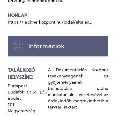
tervtar@lechnerkozpont.hu
HONLAP
https://lechnerkozpont.hu/oldal/altalan…
Információk
TALÁLKOZÓ
A Dokumentációs Központ
tevékenységének és
HELYSZÍNE:
gyűjteményeinek
Budapest
bemutatása, utána
Budafoki út 59. E/3.
munkatársaink vezetésével az
épület
érdeklődők megtekinthetik a
1111
tervtári raktárt.
Magyarország