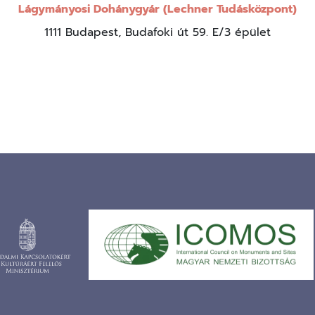
Lágymányosi Dohánygyár (Lechner Tudásközpont)
1111 Budapest, Budafoki út 59. E/3 épület