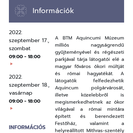
Információk
2022.
A BTM Aquincumi Múzeum
szeptember 17.,
milliós nagyságrendű
szombat
gyűjteményével és régészeti
09:00
-
18:00
parkjával tárja látogatói elé a
magyar főváros ókori múltját
és római hagyatékát. A
2022.
látogatók felfedezhetik
szeptember 18.,
Aquincum polgárvárosát,
vasárnap
illetve közelebbről is
09:00
-
18:00
megismerkedhetnek az ókor
világával a római mintára
épített és berendezett
Festőház, valamint a
INFORMÁCIÓS
helyreállított Mithras-szentély