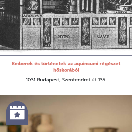
Emberek és történetek az aquincumi régészet
hőskorából
1031 Budapest, Szentendrei út 135.