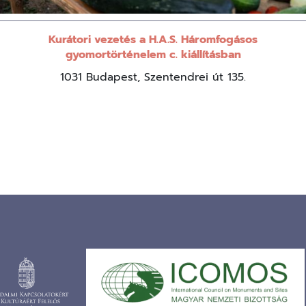
Kurátori vezetés a H.A.S. Háromfogásos
gyomortörténelem c. kiállításban
1031 Budapest, Szentendrei út 135.