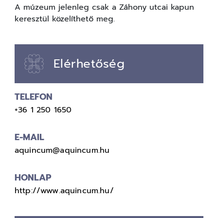
A múzeum jelenleg csak a Záhony utcai kapun
keresztül közelíthető meg.
Elérhetőség
TELEFON
+36 1 250 1650
E-MAIL
aquincum@aquincum.hu
HONLAP
http://www.aquincum.hu/