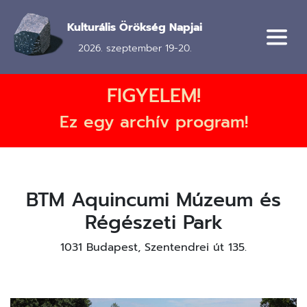
Ugrás
a
Kulturális Örökség Napjai
tartalomra
2026. szeptember 19-20.
FIGYELEM!
Ez egy archív program!
BTM Aquincumi Múzeum és
Régészeti Park
1031 Budapest, Szentendrei út 135.