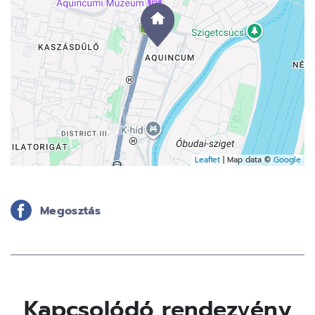
Leaflet
| Map data ©
Google
Megosztás
Kapcsolódó rendezvény