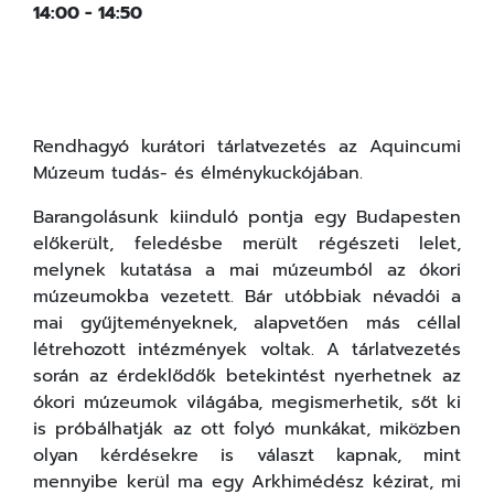
14:00 - 14:50
Rendhagyó kurátori tárlatvezetés az Aquincumi
Múzeum tudás- és élménykuckójában.
Barangolásunk kiinduló pontja egy Budapesten
előkerült, feledésbe merült régészeti lelet,
melynek kutatása a mai múzeumból az ókori
múzeumokba vezetett. Bár utóbbiak névadói a
mai gyűjteményeknek, alapvetően más céllal
létrehozott intézmények voltak. A tárlatvezetés
során az érdeklődők betekintést nyerhetnek az
ókori múzeumok világába, megismerhetik, sőt ki
is próbálhatják az ott folyó munkákat, miközben
olyan kérdésekre is választ kapnak, mint
mennyibe kerül ma egy Arkhimédész kézirat, mi