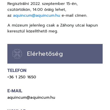
Regisztrálni 2022. szeptember 15-én,
csütörtökön, 14.00 óráig lehet,
az
aquincum@aquincum.hu
e-mail címen.
A múzeum jelenleg csak a Záhony utcai kapun
keresztül közelíthető meg.
Elérhetőség
TELEFON
+36 1 250 1650
E-MAIL
aquincum@aquincum.hu