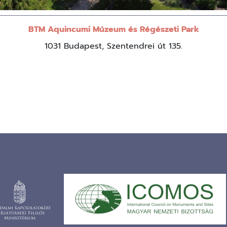
BTM Aquincumi Múzeum és Régészeti Park
1031 Budapest, Szentendrei út 135.