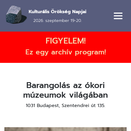
Ugrás
a
Kulturális Örökség Napjai
tartalomra
2026. szeptember 19-20.
FIGYELEM!
Ez egy archív program!
Barangolás az ókori
múzeumok világában
1031 Budapest, Szentendrei út 135.